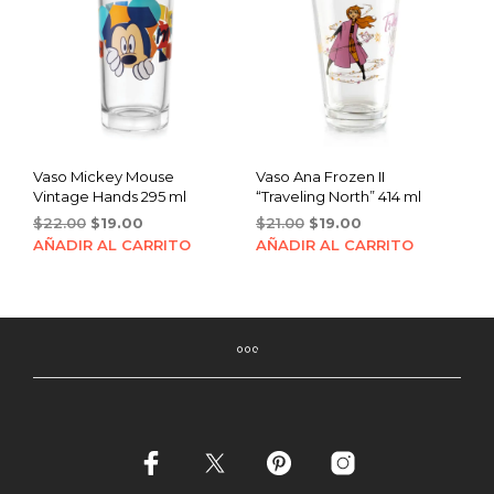
Vaso Mickey Mouse
Vaso Ana Frozen II
Vintage Hands 295 ml
“Traveling North” 414 ml
Original
Current
Original
Current
$
22.00
$
19.00
$
21.00
$
19.00
price
price
price
price
AÑADIR AL CARRITO
AÑADIR AL CARRITO
was:
is:
was:
is:
$22.00.
$19.00.
$21.00.
$19.00.