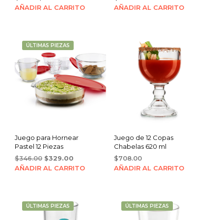
price
price
AÑADIR AL CARRITO
AÑADIR AL CARRITO
was:
is:
$21.00.
$19.00.
ÚLTIMAS PIEZAS
Juego para Hornear
Juego de 12 Copas
Pastel 12 Piezas
Chabelas 620 ml
Original
Current
$
346.00
$
329.00
$
708.00
price
price
AÑADIR AL CARRITO
AÑADIR AL CARRITO
was:
is:
$346.00.
$329.00.
ÚLTIMAS PIEZAS
ÚLTIMAS PIEZAS