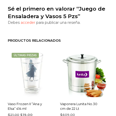
Sé el primero en valorar “Juego de
Ensaladera y Vasos 5 Pzs”
Debes
acceder
para publicar una reseña.
PRODUCTOS RELACIONADOS
ÚLTIMAS PIEZAS
Vaso Frozen II “Ana y
Vaporera Lunita No.30
Elsa” 414 ml
cm de 22 Lt
Original
Current
$
21.00
$
19.00
$
609.00