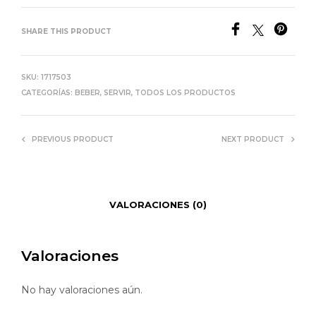
SHARE THIS PRODUCT
SKU:
1717503
CATEGORÍAS:
BEBER
,
SERVIR
,
TODOS LOS PRODUCTOS
PREVIOUS PRODUCT
NEXT PRODUCT
VALORACIONES (0)
Valoraciones
No hay valoraciones aún.