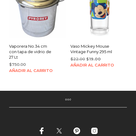
Vaporera No.34 cm
Vaso Mickey Mouse
con tapa de vidrio de
Vintage Funny 295 ml
27 Lt
Original
Current
$
22.00
$
19.00
$
750.00
price
price
AÑADIR AL CARRITO
was:
is:
AÑADIR AL CARRITO
$22.00.
$19.00.