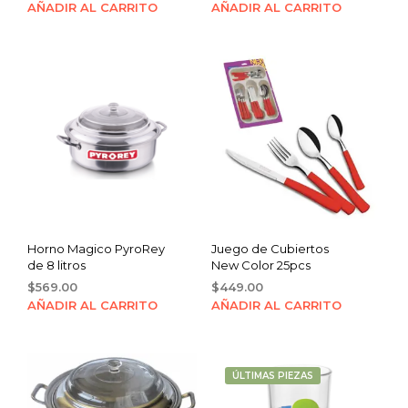
price
price
price
price
AÑADIR AL CARRITO
AÑADIR AL CARRITO
was:
is:
was:
is:
$22.00.
$19.00.
$1,344.00.
$1,068.00.
Horno Magico PyroRey
Juego de Cubiertos
de 8 litros
New Color 25pcs
$
569.00
$
449.00
AÑADIR AL CARRITO
AÑADIR AL CARRITO
ÚLTIMAS PIEZAS