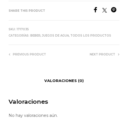
SHARE THIS PRODUCT
SKU:
1717035
CATEGORÍAS:
BEBER
,
JUEGOS DE AGUA
,
TODOS LOS PRODUCTOS
PREVIOUS PRODUCT
NEXT PRODUCT
VALORACIONES (0)
Valoraciones
No hay valoraciones aún.