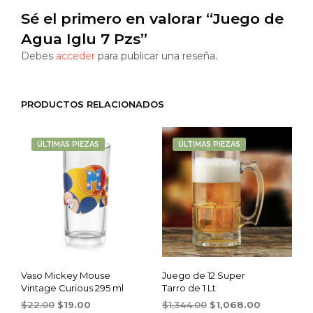
Sé el primero en valorar “Juego de
Agua Iglu 7 Pzs”
Debes
acceder
para publicar una reseña.
PRODUCTOS RELACIONADOS
ÚLTIMAS PIEZAS
ÚLTIMAS PIEZAS
Vaso Mickey Mouse
Juego de 12 Super
Vintage Curious 295 ml
Tarro de 1 Lt
Original
Current
Original
Current
$
22.00
$
19.00
$
1,344.00
$
1,068.00