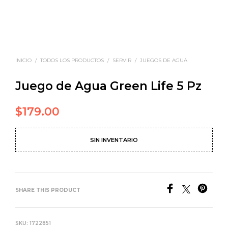
INICIO
/
TODOS LOS PRODUCTOS
/
SERVIR
/
JUEGOS DE AGUA
Juego de Agua Green Life 5 Pz
$
179.00
SIN INVENTARIO
SHARE THIS PRODUCT
SKU:
1722851