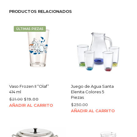
PRODUCTOS RELACIONADOS
ÚLTIMAS PIEZAS
Vaso Frozen II “Olaf”
Juego de Agua Santa
414 ml
Elenita Colores 5
Piezas
Original
Current
$
21.00
$
19.00
price
price
$
250.00
AÑADIR AL CARRITO
was:
is:
AÑADIR AL CARRITO
$21.00.
$19.00.