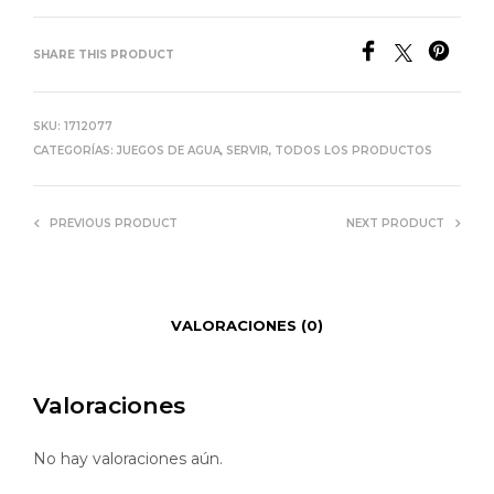
SHARE THIS PRODUCT
SKU:
1712077
CATEGORÍAS:
JUEGOS DE AGUA
,
SERVIR
,
TODOS LOS PRODUCTOS
PREVIOUS PRODUCT
NEXT PRODUCT
VALORACIONES (0)
Valoraciones
No hay valoraciones aún.