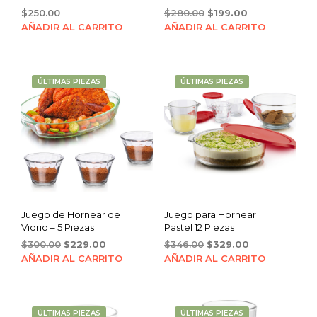
Original
Current
$
250.00
$
280.00
$
199.00
price
price
AÑADIR AL CARRITO
AÑADIR AL CARRITO
was:
is:
$280.00.
$199.00.
ÚLTIMAS PIEZAS
ÚLTIMAS PIEZAS
Juego de Hornear de
Juego para Hornear
Vidrio – 5 Piezas
Pastel 12 Piezas
Original
Current
Original
Current
$
300.00
$
229.00
$
346.00
$
329.00
price
price
price
price
AÑADIR AL CARRITO
AÑADIR AL CARRITO
was:
is:
was:
is:
$300.00.
$229.00.
$346.00.
$329.00.
ÚLTIMAS PIEZAS
ÚLTIMAS PIEZAS