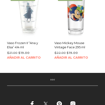
Vaso Frozen II “Ana y
Vaso Mickey Mouse
Elsa” 414 ml
Vintage Face 295 ml
Original
Current
Original
Current
$
21.00
$
19.00
$
22.00
$
19.00
price
price
price
price
AÑADIR AL CARRITO
AÑADIR AL CARRITO
was:
is:
was:
is:
$21.00.
$19.00.
$22.00.
$19.00.