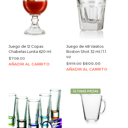
Juego de 12 Copas
Juego de 48 Vasitos
Chabelas Lunita 620 ml
Boston Shot 32 ml / 1.1
oz
$
708.00
Original
Current
$
919.00
$
600.00
AÑADIR AL CARRITO
price
price
AÑADIR AL CARRITO
was:
is:
$919.00.
$600.00.
ÚLTIMAS PIEZAS