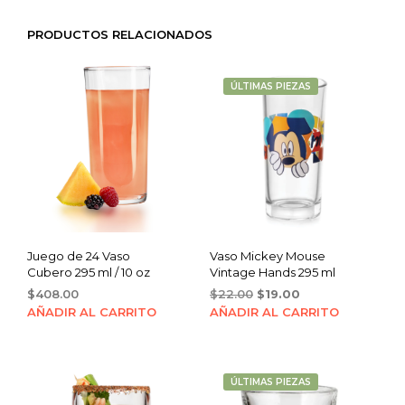
PRODUCTOS RELACIONADOS
ÚLTIMAS PIEZAS
Juego de 24 Vaso
Vaso Mickey Mouse
Cubero 295 ml / 10 oz
Vintage Hands 295 ml
Original
Current
$
408.00
$
22.00
$
19.00
price
price
AÑADIR AL CARRITO
AÑADIR AL CARRITO
was:
is:
$22.00.
$19.00.
ÚLTIMAS PIEZAS