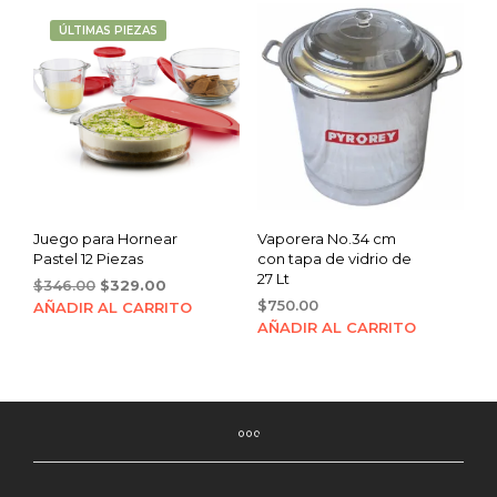
ÚLTIMAS PIEZAS
Juego para Hornear
Vaporera No.34 cm
Pastel 12 Piezas
con tapa de vidrio de
27 Lt
Original
Current
$
346.00
$
329.00
price
price
$
750.00
AÑADIR AL CARRITO
was:
is:
AÑADIR AL CARRITO
$346.00.
$329.00.