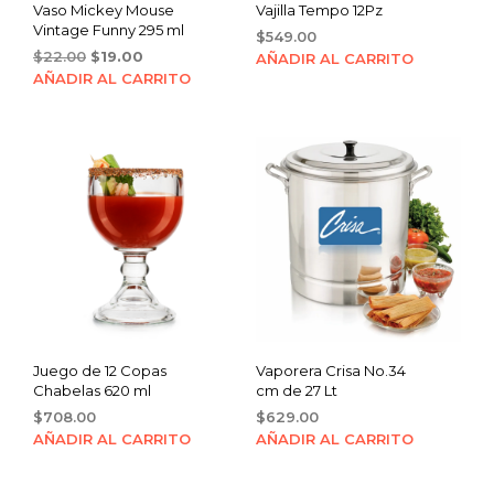
Vaso Mickey Mouse
Vajilla Tempo 12Pz
Vintage Funny 295 ml
$
549.00
Original
Current
$
22.00
$
19.00
AÑADIR AL CARRITO
price
price
AÑADIR AL CARRITO
was:
is:
$22.00.
$19.00.
Juego de 12 Copas
Vaporera Crisa No.34
Chabelas 620 ml
cm de 27 Lt
$
708.00
$
629.00
AÑADIR AL CARRITO
AÑADIR AL CARRITO