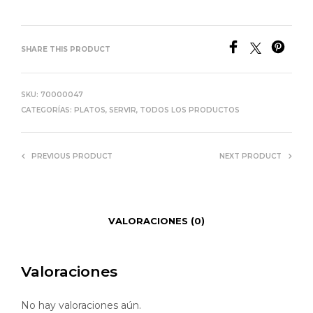
SHARE THIS PRODUCT
SKU:
70000047
CATEGORÍAS:
PLATOS
,
SERVIR
,
TODOS LOS PRODUCTOS
PREVIOUS PRODUCT
NEXT PRODUCT
VALORACIONES (0)
Valoraciones
No hay valoraciones aún.