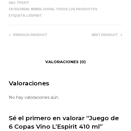
SKU:
1710971
CATEGORÍAS:
BEBER
,
COPAS
,
TODOS LOS PRODUCTOS
ETIQUETA:
L'ESPIRIT
PREVIOUS PRODUCT
NEXT PRODUCT
VALORACIONES (0)
Valoraciones
No hay valoraciones aún.
Sé el primero en valorar “Juego de
6 Copas Vino L’Espirit 410 ml”