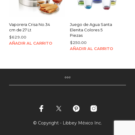
Vaporera Crisa No.34
Juego de Agua Santa
cm de 27 Lt
Elenita Colores 5
Piezas
$
629.00
$
250.00
AÑADIR AL CARRITO
AÑADIR AL CARRITO
© Copyright - Libbey México Inc.