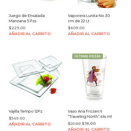
Juego de Ensalada
Vaporera Lunita No.30
Manzana 5 Pzs
cm de 22 Lt
$
229.00
$
609.00
AÑADIR AL CARRITO
AÑADIR AL CARRITO
ÚLTIMAS PIEZAS
Vajilla Tempo 12Pz
Vaso Ana Frozen II
“Traveling North” 414 ml
$
549.00
Original
Current
$
21.00
$
19.00
AÑADIR AL CARRITO
price
price
AÑADIR AL CARRITO