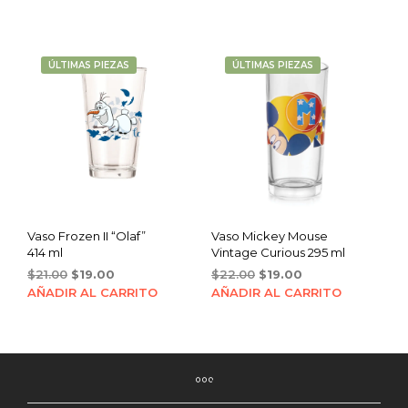
was:
is:
$21.00.
$19.00.
ÚLTIMAS PIEZAS
ÚLTIMAS PIEZAS
Vaso Frozen II “Olaf”
Vaso Mickey Mouse
414 ml
Vintage Curious 295 ml
Original
Current
Original
Current
$
21.00
$
19.00
$
22.00
$
19.00
price
price
price
price
AÑADIR AL CARRITO
AÑADIR AL CARRITO
was:
is:
was:
is:
$21.00.
$19.00.
$22.00.
$19.00.