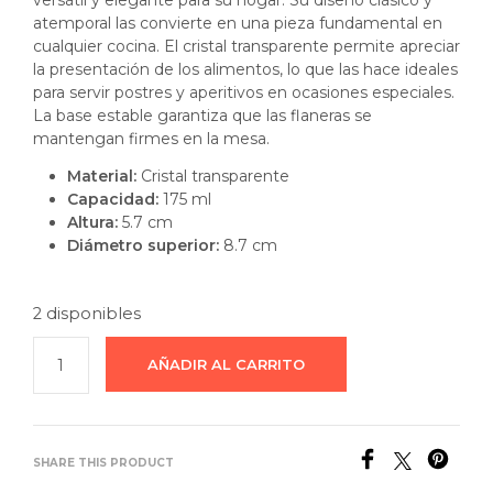
versátil y elegante para su hogar. Su diseño clásico y
$550.00.
$480.00.
atemporal las convierte en una pieza fundamental en
cualquier cocina. El cristal transparente permite apreciar
la presentación de los alimentos, lo que las hace ideales
para servir postres y aperitivos en ocasiones especiales.
La base estable garantiza que las flaneras se
mantengan firmes en la mesa.
Material:
Cristal transparente
Capacidad:
175 ml
Altura:
5.7 cm
Diámetro superior:
8.7 cm
2 disponibles
AÑADIR AL CARRITO
SHARE THIS PRODUCT