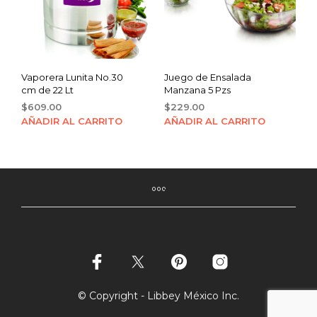
Vaporera Lunita No.30
Juego de Ensalada
cm de 22 Lt
Manzana 5 Pzs
$
609.00
$
229.00
AÑADIR AL CARRITO
AÑADIR AL CARRITO
© Copyright - Libbey México Inc.