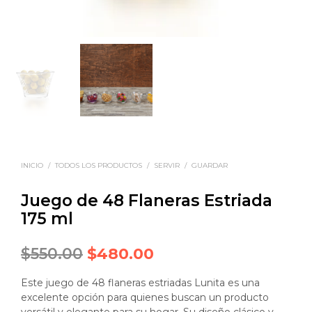
INICIO
/
TODOS LOS PRODUCTOS
/
SERVIR
/
GUARDAR
Juego de 48 Flaneras Estriada
175 ml
Original
Current
$
550.00
$
480.00
price
price
Este juego de 48 flaneras estriadas Lunita es una
was:
is:
excelente opción para quienes buscan un producto