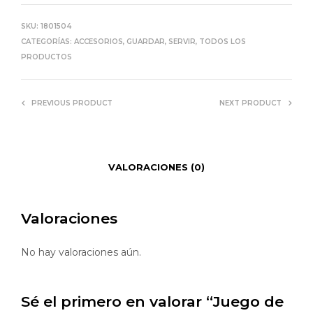
SKU:
1801504
CATEGORÍAS:
ACCESORIOS
,
GUARDAR
,
SERVIR
,
TODOS LOS
PRODUCTOS
PREVIOUS PRODUCT
NEXT PRODUCT
VALORACIONES (0)
Valoraciones
No hay valoraciones aún.
Sé el primero en valorar “Juego de