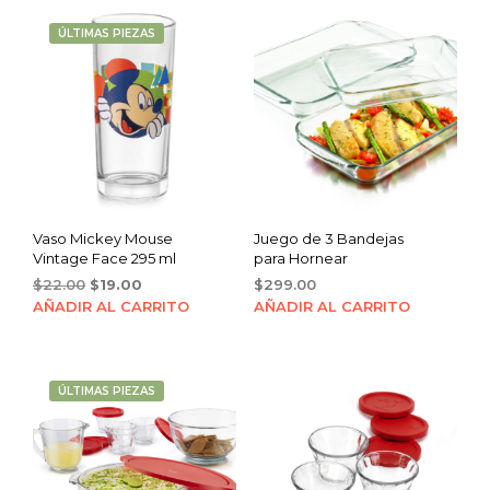
ÚLTIMAS PIEZAS
Vaso Mickey Mouse
Juego de 3 Bandejas
Vintage Face 295 ml
para Hornear
Original
Current
$
22.00
$
19.00
$
299.00
price
price
AÑADIR AL CARRITO
AÑADIR AL CARRITO
was:
is:
$22.00.
$19.00.
ÚLTIMAS PIEZAS