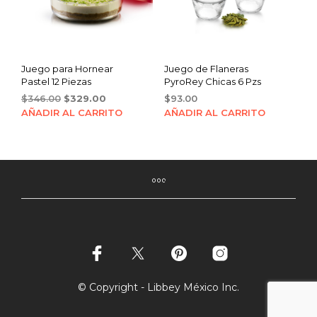
Juego para Hornear
Juego de Flaneras
Pastel 12 Piezas
PyroRey Chicas 6 Pzs
Original
Current
$
346.00
$
329.00
$
93.00
price
price
AÑADIR AL CARRITO
AÑADIR AL CARRITO
was:
is:
$346.00.
$329.00.
© Copyright - Libbey México Inc.