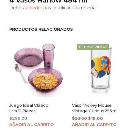
4 Vasos Harlow 484 ml”
Debes
acceder
para publicar una reseña.
PRODUCTOS RELACIONADOS
ÚLTIMAS PIEZAS
Juego Ideal Clasico
Vaso Mickey Mouse
Uva 12 Piezas
Vintage Curious 295 ml
Original
Current
$
299.00
$
22.00
$
19.00
price
price
AÑADIR AL CARRITO
AÑADIR AL CARRITO
was:
is:
$22.00.
$19.00.