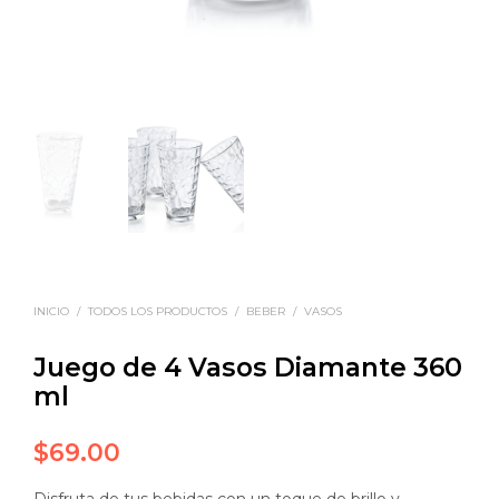
INICIO
/
TODOS LOS PRODUCTOS
/
BEBER
/
VASOS
Juego de 4 Vasos Diamante 360
ml
$
69.00
Disfruta de tus bebidas con un toque de brillo y