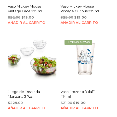
Vaso Mickey Mouse
Vaso Mickey Mouse
Vintage Face 295 ml
Vintage Curious 295 ml
Original
Current
Original
Current
$
22.00
$
19.00
$
22.00
$
19.00
price
price
price
price
AÑADIR AL CARRITO
AÑADIR AL CARRITO
was:
is:
was:
is:
$22.00.
$19.00.
$22.00.
$19.00.
ÚLTIMAS PIEZAS
Juego de Ensalada
Vaso Frozen II “Olaf”
Manzana 5 Pzs
414 ml
Original
Current
$
229.00
$
21.00
$
19.00
price
price
AÑADIR AL CARRITO
AÑADIR AL CARRITO
was:
is: