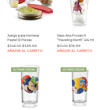
Juego para Hornear
Vaso Ana Frozen II
Pastel 12 Piezas
“Traveling North” 414 ml
Original
Current
Original
Current
$
346.00
$
329.00
$
21.00
$
19.00
price
price
price
price
AÑADIR AL CARRITO
AÑADIR AL CARRITO
was:
is:
was:
is:
$346.00.
$329.00.
$21.00.
$19.00.
ÚLTIMAS PIEZAS
ÚLTIMAS PIEZAS