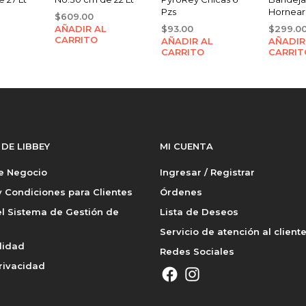
Pzs
Hornear
$
609.00
AÑADIR AL
$
93.00
$
299.0
CARRITO
AÑADIR AL
AÑADIR
CARRITO
CARRIT
 DE LIBBEY
MI CUENTA
de Negocio
Ingresar / Registrar
 Condiciones para Clientes
Órdenes
l Sistema de Gestión de
Lista de Deseos
Servicio de atención al client
lidad
Redes Sociales
rivacidad