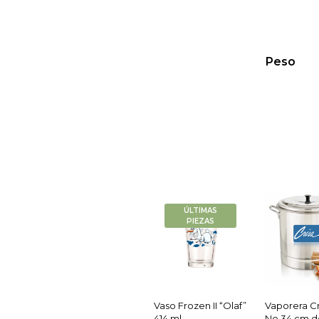
Peso
ÚLTIMAS
PIEZAS
Vaso Frozen II “Olaf”
Vaporera Cr
414 ml
No.34 cm de