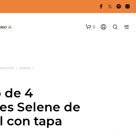
0
DRIO 
RODUCTOS
/
SERVIR
/
 de 4
N
es Selene de
O
H
l con tapa
A
Y
P
R