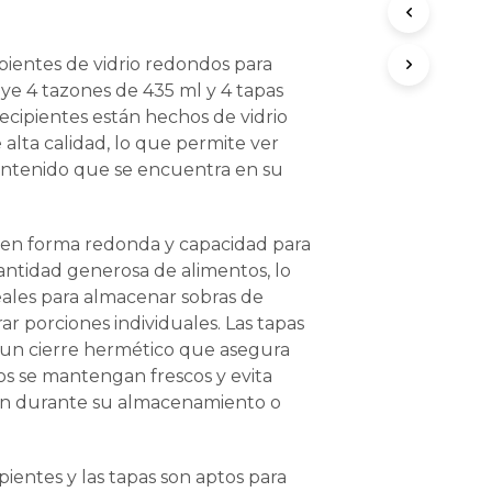
O
D
U
ipientes de vidrio redondos para
C
ye 4 tazones de 435 ml y 4 tapas
T
 recipientes están hechos de vidrio
O
S
alta calidad, lo que permite ver
E
ontenido que se encuentra en su
N
E
L
nen forma redonda y capacidad para
C
A
ntidad generosa de alimentos, lo
R
eales para almacenar sobras de
R
r porciones individuales. Las tapas
I
T
n un cierre hermético que asegura
O
os se mantengan frescos y evita
.
n durante su almacenamiento o
pientes y las tapas son aptos para