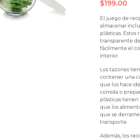
$
199.00
El juego de rec
almacenar inclu
plásticas. Estos
transparente de 
fácilmente el c
interior.
Los tazones tie
contener una ca
que los hace id
comida o prepara
plásticas tiene
que los aliment
que se derrame
transporte.
Además, los reci