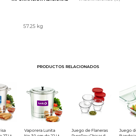
57.25 kg
PRODUCTOS RELACIONADOS
isa
Vaporera Lunita
Juego de Flaneras
Juego d
 27 Lt
No.30 cm de 22 Lt
PyroRey Chicas 6
Bandeja