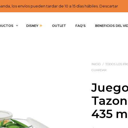
nda, los envíos pueden tardar de 10 a 15 días hábiles. Descartar
DUCTOS
DISNEY 
OUTLET
FAQ’S
BENEFICIOS DEL VI
INICIO
/
TODOS LOS P
GUARDAR
Juego
Tazon
435 m