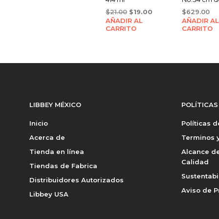
Original
Current
$
21.00
$
19.00
$
629.00
AÑADIR AL
price
price
AÑADIR AL
CARRITO
CARRITO
was:
is:
$21.00.
$19.00.
LIBBEY MÉXICO
POLÍTICAS
Inicio
Políticas 
Acerca de
Terminos y
Tienda en línea
Alcance de
Calidad
Tiendas de Fabrica
Sustentabi
Distribuidores Autorizados
Aviso de P
Libbey USA