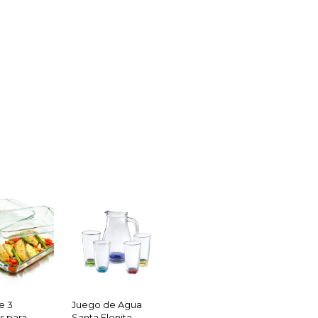
e 3
Juego de Agua
s para
Santa Elenita