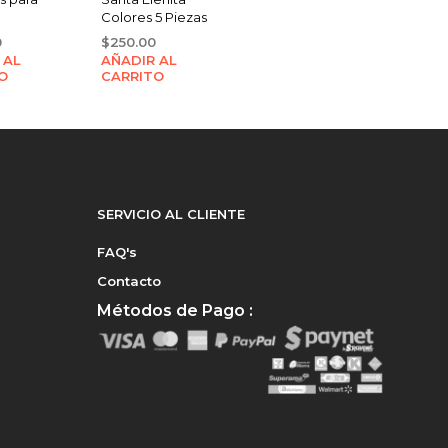
Colores 5 Piezas
0
$
250.00
 AL
AÑADIR AL
O
CARRITO
SERVICIO AL CLIENTE
FAQ's
Contacto
Métodos de Pago :
e