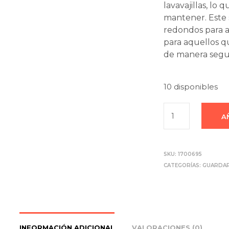
lavavajillas, lo 
mantener. Este s
redondos para 
para aquellos 
de manera segur
10 disponibles
A
SKU:
1700695
CATEGORÍAS:
GUARDA
INFORMACIÓN ADICIONAL
VALORACIONES (0)