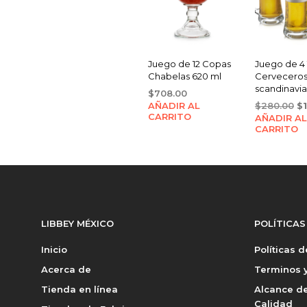
Juego de 12 Copas
Juego de 4 
Chabelas 620 ml
Cervecero
scandinavia
$
708.00
Or
AÑADIR AL
$
280.00
$
CARRITO
AÑADIR AL
pr
CARRITO
wa
$2
LIBBEY MÉXICO
POLÍTICAS
Inicio
Políticas 
Acerca de
Terminos y
Tienda en línea
Alcance de
Calidad