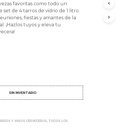
rvezas favoritas como todo un
s:
is:
set de 4 tarros de vidrio de 1 litro.
99.00.
$249.00.
euniones, fiestas y amantes de la
l. ¡Hazlos tuyos y eleva tu
vecera!
SIN INVENTARIO
ARROS Y VASOS CERVECEROS
,
TODOS LOS