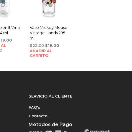
zen II “Ana
Vaso Mickey Mouse
14 ml
Vintage Hands 295
ml
riginal
Current
$
19.00
Original
Current
 AL
rice
price
$
22.00
$
19.00
O
AÑADIR AL
price
price
as:
is:
CARRITO
was:
is:
21.00.
$19.00.
$22.00.
$19.00.
SERVICIO AL CLIENTE
FAQ's
Contacto
Métodos de Pago :