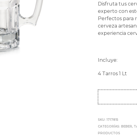
Disfruta tus ce
wa
experto con este 
$4
Perfectos para r
cerveza artesana
experiencia cer
Incluye:
4 Tarros 1 Lt
SKU:
1717815
CATEGORÍAS:
BEBER
,
T
PRODUCTOS