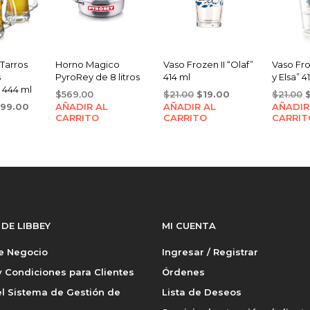
Tarros
Horno Magico
Vaso Frozen II “Olaf”
Vaso Fro
s
PyroRey de 8 litros
414 ml
y Elsa” 4
 444 ml
Original
Current
O
$
569.00
$
21.00
$
19.00
$
21.00
iginal
Current
199.00
AÑADIR AL
AÑADIR AL
price
price
AÑADIR
p
CARRITO
CARRITO
CARRIT
ice
price
was:
is:
w
s:
is:
$21.00.
$19.00.
$
80.00.
$199.00.
 DE LIBBEY
MI CUENTA
de Negocio
Ingresar / Registrar
 Condiciones para Clientes
Órdenes
l Sistema de Gestión de
Lista de Deseos