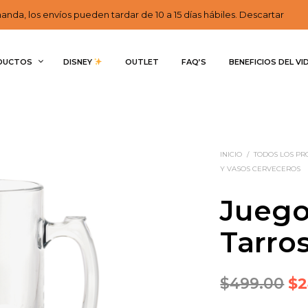
nda, los envíos pueden tardar de 10 a 15 días hábiles. Descartar
DUCTOS
DISNEY 
OUTLET
FAQ’S
BENEFICIOS DEL VI
INICIO
/
TODOS LOS P
Y VASOS CERVECEROS
Juego
Tarros
Or
$
499.00
$
2
pr