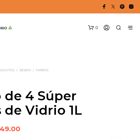
0
DRIO 
RODUCTOS
/
BEBER
/
TARROS
 de 4 Súper
 de Vidrio 1L
iginal
Current
49.00
ice
price