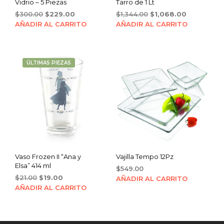
Vidrio – 5 Piezas
Tarro de 1 Lt
Original
Current
Original
Current
$
300.00
$
229.00
$
1,344.00
$
1,068.00
price
price
price
price
AÑADIR AL CARRITO
AÑADIR AL CARRITO
was:
is:
was:
is:
$300.00.
$229.00.
$1,344.00.
$1,068.00.
ÚLTIMAS PIEZAS
Vaso Frozen II “Ana y
Vajilla Tempo 12Pz
Elsa” 414 ml
$
549.00
Original
Current
$
21.00
$
19.00
AÑADIR AL CARRITO
price
price
AÑADIR AL CARRITO
was:
is:
$21.00.
$19.00.