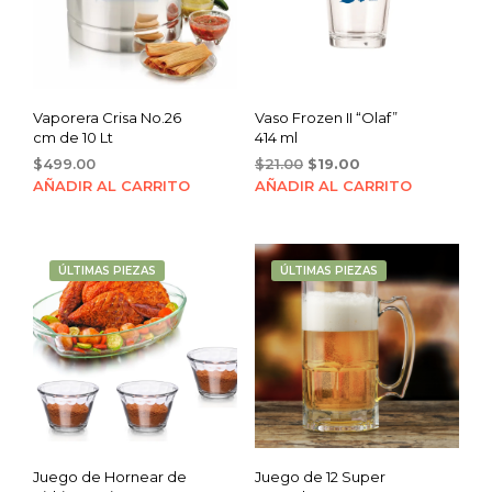
Vaporera Crisa No.26
Vaso Frozen II “Olaf”
cm de 10 Lt
414 ml
Original
Current
$
499.00
$
21.00
$
19.00
price
price
AÑADIR AL CARRITO
AÑADIR AL CARRITO
was:
is:
$21.00.
$19.00.
ÚLTIMAS PIEZAS
ÚLTIMAS PIEZAS
Juego de Hornear de
Juego de 12 Super