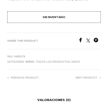
SIN INVENTARIO
SHARE THIS PRODUCT
SKU:
9455676
CATEGORÍAS:
BEBER
,
TODOS LOS PRODUCTOS
,
VASOS
PREVIOUS PRODUCT
NEXT PRODUCT
VALORACIONES (0)