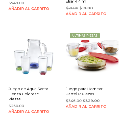
Elsa” 414 ml
$
549.00
Original
Current
$
21.00
$
19.00
AÑADIR AL CARRITO
price
price
AÑADIR AL CARRITO
was:
is:
$21.00.
$19.00.
ÚLTIMAS PIEZAS
Juego de Agua Santa
Juego para Hornear
Elenita Colores 5
Pastel 12 Piezas
Piezas
Original
Current
$
346.00
$
329.00
$
250.00
price
price
AÑADIR AL CARRITO
was:
is:
AÑADIR AL CARRITO
$346.00.
$329.00.