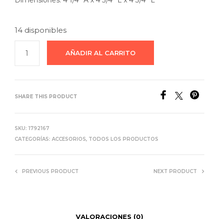
Dimensiones: 4 1/4” A x 4 3/4” L x 4 3/4” L
14 disponibles
AÑADIR AL CARRITO
SHARE THIS PRODUCT
SKU:
1792167
CATEGORÍAS:
ACCESORIOS
,
TODOS LOS PRODUCTOS
PREVIOUS PRODUCT
NEXT PRODUCT
VALORACIONES (0)