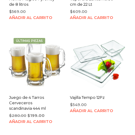
de 8 litros
cm de 22 Lt
$
569.00
$
609.00
AÑADIR AL CARRITO
AÑADIR AL CARRITO
ÚLTIMAS PIEZAS
Juego de 4 Tarros
Vajilla Tempo 12Pz
Cerveceros
$
549.00
scandinavia 444 ml
AÑADIR AL CARRITO
Original
Current
$
280.00
$
199.00
price
price
AÑADIR AL CARRITO
was:
is:
$280.00.
$199.00.