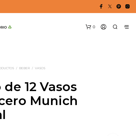
0
DRIO 
RODUCTOS
/
BEBER
/
VASOS
 de 12 Vasos
cero Munich
N
O
l
H
A
Y
P
R