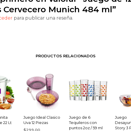
s Cervecero Munich 484 ml”
ceder
para publicar una reseña.
PRODUCTOS RELACIONADOS
nita
Juego Ideal Clasico
Juego de 6
Juego
 22 Lt
Uva 12 Piezas
Tequileros con
Desayun
puntos 2oz / 59 ml
Story 3 
$
299.00