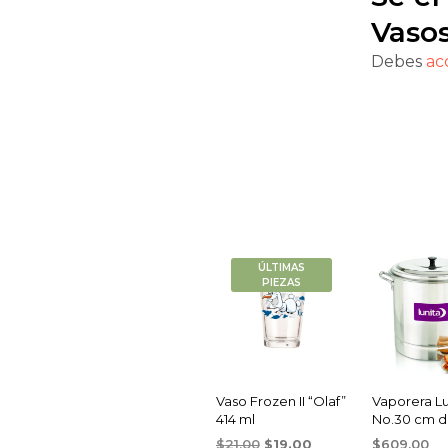
Vaso
Debes
ac
ÚLTIMAS
PIEZAS
Vaso Frozen II “Olaf”
Vaporera Lu
414 ml
No.30 cm de
Original
Current
$
21.00
$
19.00
$
609.00