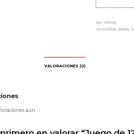
SKU:
1711739
CATEGORÍAS:
BEBER
,
T
VALORACIONES (0)
ciones
loraciones aún.
 primero en valorar “Juego de 1