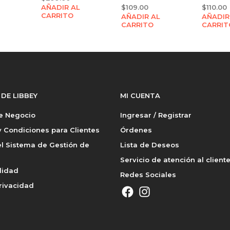
AÑADIR AL
$
109.00
$
110.00
CARRITO
AÑADIR AL
AÑADIR
CARRITO
CARRIT
 DE LIBBEY
MI CUENTA
de Negocio
Ingresar / Registrar
 Condiciones para Clientes
Órdenes
l Sistema de Gestión de
Lista de Deseos
Servicio de atención al client
lidad
Redes Sociales
rivacidad