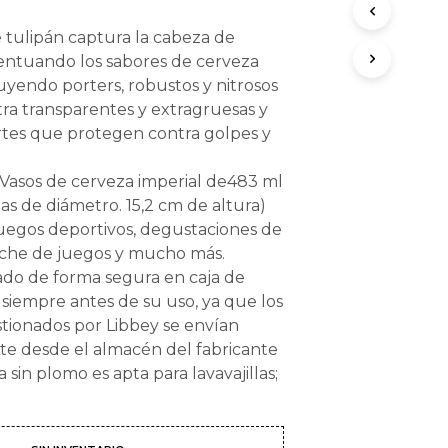
O
D
 tulipán captura la cabeza de
U
entuando los sabores de cerveza
C
luyendo porters, robustos y nitrosos
T
O
ra transparentes y extragruesas y
S
rtes que protegen contra golpes y
E
N
 Vasos de cerveza imperial de483 ml
E
L
das de diámetro. 15,2 cm de altura)
C
juegos deportivos, degustaciones de
A
oche de juegos y mucho más.
R
o de forma segura en caja de
R
I
r siempre antes de su uso, ya que los
T
tionados por Libbey se envían
O
te desde el almacén del fabricante
.
ía sin plomo es apta para lavavajillas;