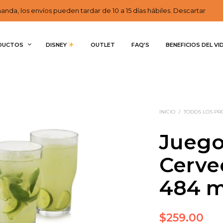
nda, los envíos pueden tardar de 10 a 15 días hábiles. Descartar
DUCTOS
DISNEY 
OUTLET
FAQ’S
BENEFICIOS DEL VI
INICIO
/
TODOS LOS P
Juego
Cerve
484 m
$
259.00