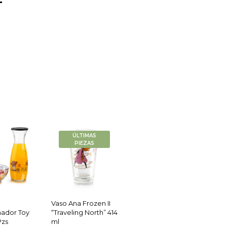
ÚLTIMAS
PIEZAS
Vaso Ana Frozen II
ador Toy
“Traveling North” 414
Pzs
ml