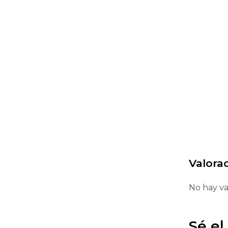
Valora
No hay va
Sé el