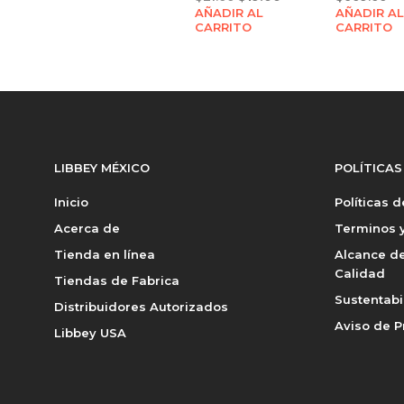
AÑADIR AL
price
price
AÑADIR AL
CARRITO
CARRITO
was:
is:
$21.00.
$19.00.
LIBBEY MÉXICO
POLÍTICAS
Inicio
Políticas 
Acerca de
Terminos y
Tienda en línea
Alcance de
Calidad
Tiendas de Fabrica
Sustentabi
Distribuidores Autorizados
Aviso de P
Libbey USA