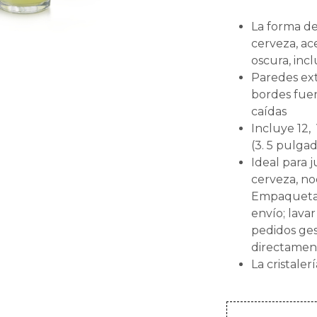
La forma de
cerveza, ac
oscura, inc
Paredes ext
bordes fue
caídas
Incluye 12,
(3. 5 pulga
Ideal para 
cerveza, n
Empaquetad
envío; lava
pedidos ges
directamen
La cristaler