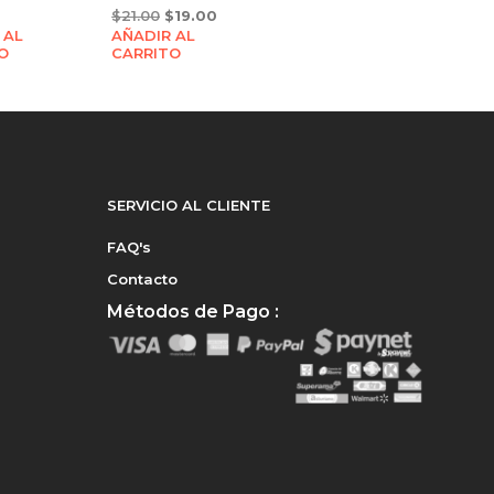
Original
Current
$
21.00
$
19.00
 AL
AÑADIR AL
price
price
O
CARRITO
was:
is:
$21.00.
$19.00.
SERVICIO AL CLIENTE
FAQ's
Contacto
Métodos de Pago :
e