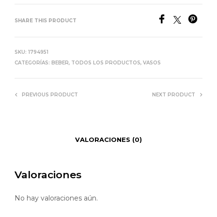
SHARE THIS PRODUCT
SKU:
1794951
CATEGORÍAS:
BEBER
,
TODOS LOS PRODUCTOS
,
VASOS
PREVIOUS PRODUCT
NEXT PRODUCT
VALORACIONES (0)
Valoraciones
No hay valoraciones aún.