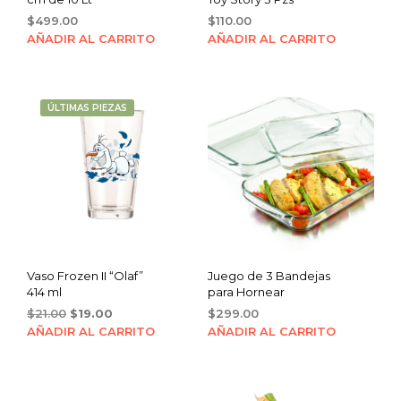
$
499.00
$
110.00
AÑADIR AL CARRITO
AÑADIR AL CARRITO
ÚLTIMAS PIEZAS
Vaso Frozen II “Olaf”
Juego de 3 Bandejas
414 ml
para Hornear
Original
Current
$
21.00
$
19.00
$
299.00
price
price
AÑADIR AL CARRITO
AÑADIR AL CARRITO
was:
is:
$21.00.
$19.00.