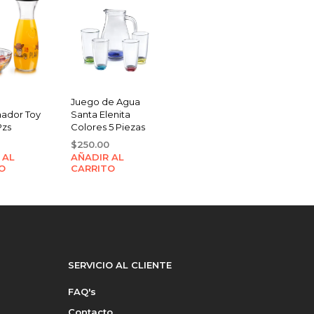
Juego de Agua
ador Toy
Santa Elenita
Pzs
Colores 5 Piezas
$
250.00
 AL
AÑADIR AL
O
CARRITO
SERVICIO AL CLIENTE
FAQ's
Contacto