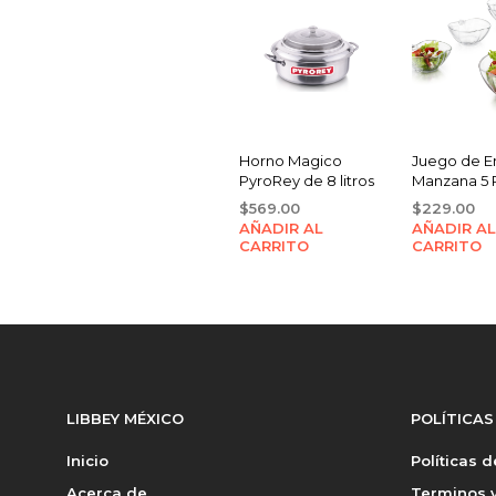
Horno Magico
Juego de E
PyroRey de 8 litros
Manzana 5 
$
569.00
$
229.00
AÑADIR AL
AÑADIR AL
CARRITO
CARRITO
LIBBEY MÉXICO
POLÍTICAS
Inicio
Políticas 
Acerca de
Terminos y