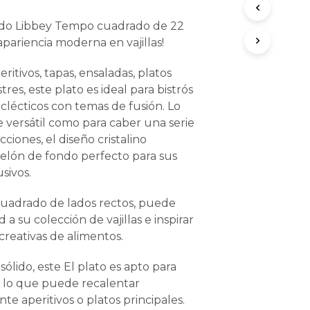
O
D
rado Libbey Tempo cuadrado de 22
U
pariencia moderna en vajillas!
C
T
ritivos, tapas, ensaladas, platos
O
S
tres, este plato es ideal para bistrós
E
clécticos con temas de fusión. Lo
N
 versátil como para caber una serie
E
cciones, el diseño cristalino
L
C
telón de fondo perfecto para sus
A
sivos.
R
R
uadrado de lados rectos, puede
I
 a su colección de vajillas e inspirar
T
O
creativas de alimentos.
.
sólido, este El plato es apto para
 lo que puede recalentar
e aperitivos o platos principales.