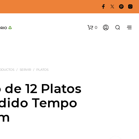
0
DRIO 
RODUCTOS
/
SERVIR
/
PLATOS
 de 12 Platos
dido Tempo
N
O
cm
H
A
Y
P
R