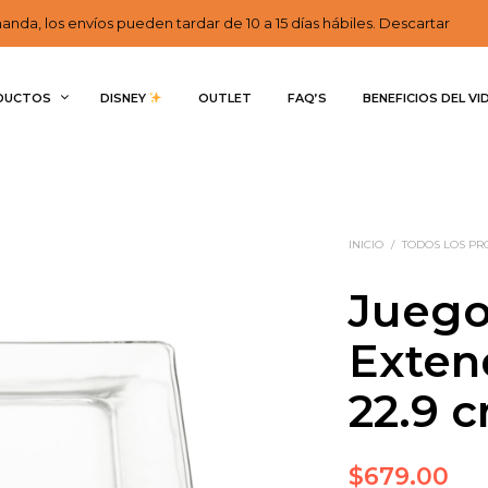
nda, los envíos pueden tardar de 10 a 15 días hábiles. Descartar
DUCTOS
DISNEY 
OUTLET
FAQ’S
BENEFICIOS DEL VI
INICIO
/
TODOS LOS P
Juego
Exten
22.9 
$
679.00