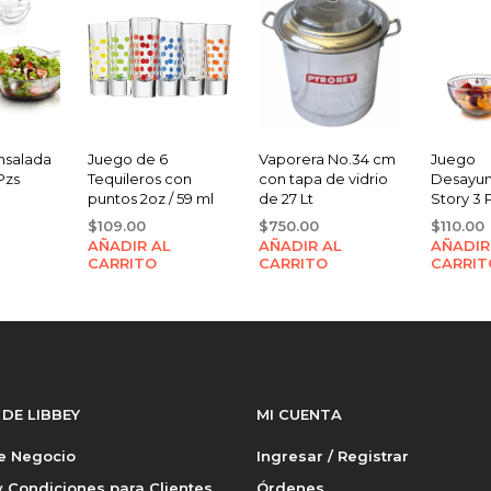
nsalada
Juego de 6
Vaporera No.34 cm
Juego
Pzs
Tequileros con
con tapa de vidrio
Desayun
puntos 2oz / 59 ml
de 27 Lt
Story 3 
$
109.00
$
750.00
$
110.00
AÑADIR AL
AÑADIR AL
AÑADIR
CARRITO
CARRITO
CARRIT
 DE LIBBEY
MI CUENTA
de Negocio
Ingresar / Registrar
 Condiciones para Clientes
Órdenes