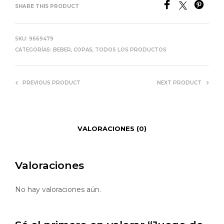
SHARE THIS PRODUCT
SKU:
9669479
CATEGORÍAS:
BEBER
,
COPAS
,
TODOS LOS PRODUCTOS
PREVIOUS PRODUCT
NEXT PRODUCT
VALORACIONES (0)
Valoraciones
No hay valoraciones aún.