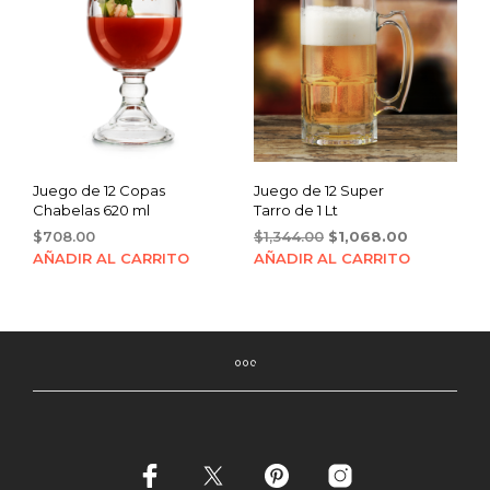
Juego de 12 Copas
Juego de 12 Super
Chabelas 620 ml
Tarro de 1 Lt
Original
Current
$
708.00
$
1,344.00
$
1,068.00
price
price
AÑADIR AL CARRITO
AÑADIR AL CARRITO
was:
is:
$1,344.00.
$1,068.00.