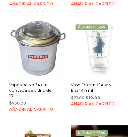
price
price
price
price
AÑADIR AL CARRITO
AÑADIR AL CARRITO
was:
is:
was:
is:
$22.00.
$19.00.
$22.00.
$19.00.
ÚLTIMAS PIEZAS
Vaporera No.34 cm
Vaso Frozen II “Ana y
con tapa de vidrio de
Elsa” 414 ml
27 Lt
Original
Current
$
21.00
$
19.00
$
750.00
price
price
AÑADIR AL CARRITO
was:
is:
AÑADIR AL CARRITO
$21.00.
$19.00.
ÚLTIMAS PIEZAS