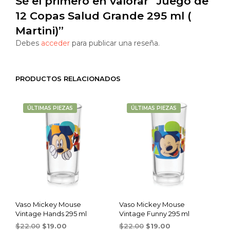
Sé el primero en valorar “Juego de
12 Copas Salud Grande 295 ml (
Martini)”
Debes
acceder
para publicar una reseña.
PRODUCTOS RELACIONADOS
ÚLTIMAS PIEZAS
ÚLTIMAS PIEZAS
Vaso Mickey Mouse
Vaso Mickey Mouse
Vintage Hands 295 ml
Vintage Funny 295 ml
Original
Current
Original
Current
$
22.00
$
19.00
$
22.00
$
19.00