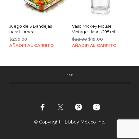
Juego de 3 Bandejas
Vaso Mickey Mouse
para Hornear
Vintage Hands 295 ml
Original
Current
$
299.00
$
22.00
$
19.00
price
price
AÑADIR AL CARRITO
AÑADIR AL CARRITO
was:
is:
$22.00.
$19.00.
© Copyright - Libbey México Inc.