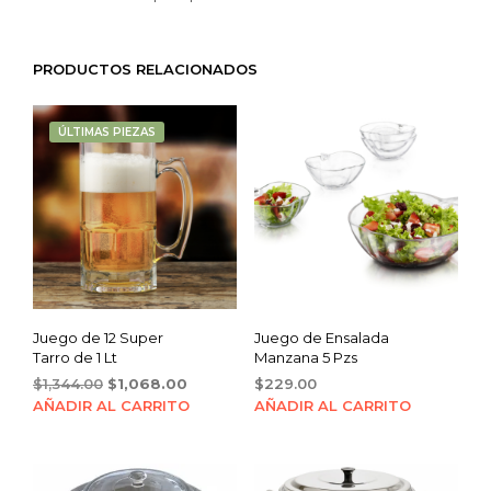
PRODUCTOS RELACIONADOS
ÚLTIMAS PIEZAS
Juego de 12 Super
Juego de Ensalada
Tarro de 1 Lt
Manzana 5 Pzs
Original
Current
$
1,344.00
$
1,068.00
$
229.00
price
price
AÑADIR AL CARRITO
AÑADIR AL CARRITO
was:
is:
$1,344.00.
$1,068.00.