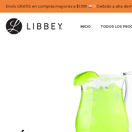
Envío GRATIS en compras mayores a $1,199
Debido a alta dema
INICIO
TODOS LOS PRO