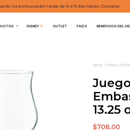
nda, los envíos pueden tardar de 10 a 15 días hábiles. Descartar
DUCTOS
DISNEY 
OUTLET
FAQ’S
BENEFICIOS DEL VI
INICIO
/
TODOS LOS P
Juego
Embas
13.25 
$
708.00