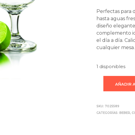
Perfectas para d
hasta aguas fre
diseño elegante 
complemento ide
el día a día. Ca
cualquier mesa.
1 disponibles
AÑADIR 
SKU:
7025589
CATEGORÍAS:
BEBER
,
C