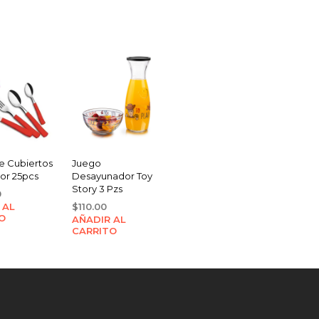
e Cubiertos
Juego
or 25pcs
Desayunador Toy
Story 3 Pzs
0
 AL
$
110.00
O
AÑADIR AL
CARRITO