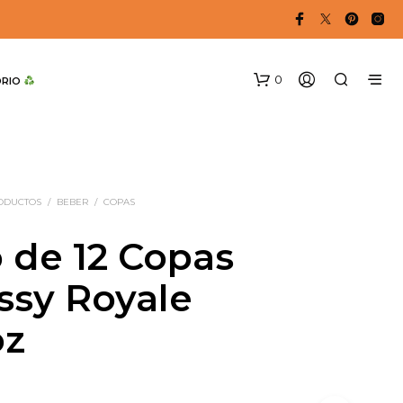
0
DRIO 
RODUCTOS
/
BEBER
/
COPAS
 de 12 Copas
sy Royale
N
O
oz
H
A
Y
P
R