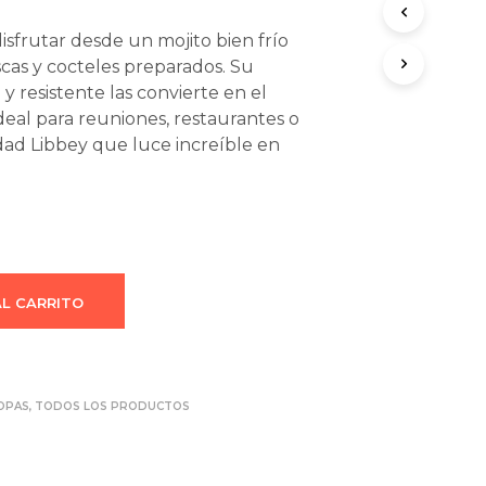
O
D
isfrutar desde un mojito bien frío
U
scas y cocteles preparados. Su
C
y resistente las convierte en el
T
O
al para reuniones, restaurantes o
S
lidad Libbey que luce increíble en
E
N
E
L
C
A
R
R
AL CARRITO
I
T
O
.
OPAS
,
TODOS LOS PRODUCTOS