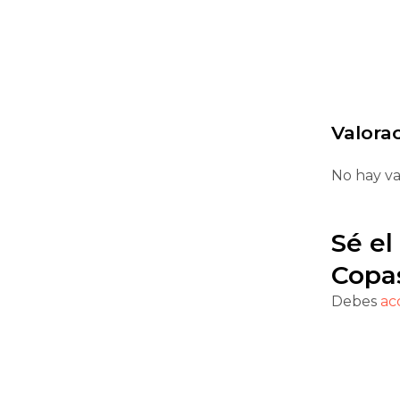
Valora
No hay va
Sé el
Copas
Debes
ac