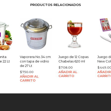
PRODUCTOS RELACIONADOS
nita
Vaporera No.34 cm
Juego de 12 Copas
Juego d
 22 Lt
con tapa de vidrio
Chabelas 620 ml
New Col
de 27 Lt
$
708.00
$
449.0
$
750.00
AÑADIR AL
AÑADIR
CARRITO
CARRIT
AÑADIR AL
CARRITO