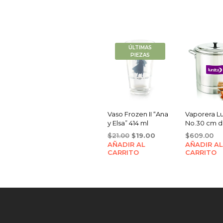
ÚLTIMAS
PIEZAS
Vaso Frozen II “Ana
Vaporera Lu
y Elsa” 414 ml
No.30 cm de
Original
Current
$
21.00
$
19.00
$
609.00
AÑADIR AL
price
price
AÑADIR AL
CARRITO
CARRITO
was:
is:
$21.00.
$19.00.