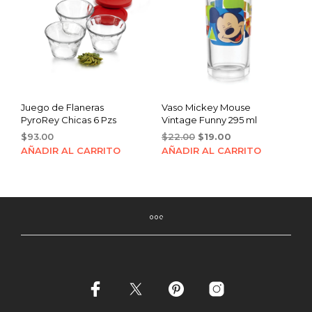
Juego de Flaneras
Vaso Mickey Mouse
PyroRey Chicas 6 Pzs
Vintage Funny 295 ml
Original
Current
$
93.00
$
22.00
$
19.00
price
price
AÑADIR AL CARRITO
AÑADIR AL CARRITO
was:
is:
$22.00.
$19.00.