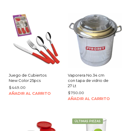
was:
is:
was:
is:
$22.00.
$19.00.
$300.00.
$229.00.
Juego de Cubiertos
Vaporera No.34 cm
New Color 25pcs
con tapa de vidrio de
27 Lt
$
449.00
$
750.00
AÑADIR AL CARRITO
AÑADIR AL CARRITO
ÚLTIMAS PIEZAS