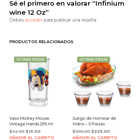
Sé el primero en valorar “Infinium
wine 12 Oz”
Debes
acceder
para publicar una reseña.
PRODUCTOS RELACIONADOS
ÚLTIMAS PIEZAS
ÚLTIMAS PIEZAS
Vaso Mickey Mouse
Juego de Hornear de
Vintage Hands 295 ml
Vidrio – 5 Piezas
Original
Current
Original
Current
$
22.00
$
19.00
$
300.00
$
229.00
price
price
price
price
AÑADIR AL CARRITO
AÑADIR AL CARRITO