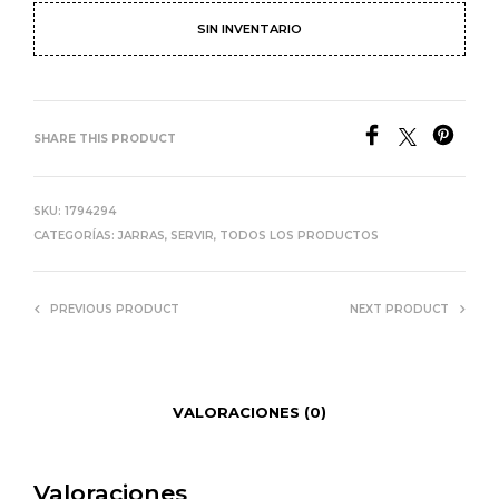
SIN INVENTARIO
SHARE THIS PRODUCT
SKU:
1794294
CATEGORÍAS:
JARRAS
,
SERVIR
,
TODOS LOS PRODUCTOS
PREVIOUS PRODUCT
NEXT PRODUCT
VALORACIONES (0)
Valoraciones