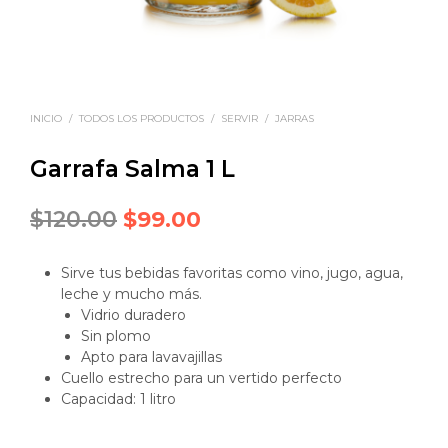
INICIO
/
TODOS LOS PRODUCTOS
/
SERVIR
/
JARRAS
Garrafa Salma 1 L
Original
Current
$
120.00
$
99.00
price
price
Sirve tus bebidas favoritas como vino, jugo, agua,
was:
is:
leche y mucho más.
$120.00.
$99.00.
Vidrio duradero
Sin plomo
Apto para lavavajillas
Cuello estrecho para un vertido perfecto
Capacidad: 1 litro