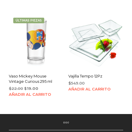
was:
is:
$22.00.
$19.00.
ÚLTIMAS PIEZAS
Vaso Mickey Mouse
Vajilla Tempo 12Pz
Vintage Curious 295 ml
$
549.00
Original
Current
$
22.00
$
19.00
AÑADIR AL CARRITO
price
price
AÑADIR AL CARRITO
was:
is:
$22.00.
$19.00.