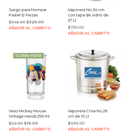
Juego para Hornear
Vaporera No.34 cm
Pastel 12 Piezas
con tapa de vidrio de
27 Lt
Original
Current
$
346.00
$
329.00
price
price
$
750.00
AÑADIR AL CARRITO
was:
is:
AÑADIR AL CARRITO
$346.00.
$329.00.
ÚLTIMAS PIEZAS
Vaso Mickey Mouse
Vaporera Crisa No.26
Vintage Hands 295 ml
cm de 10 Lt
Original
Current
$
22.00
$
19.00
$
499.00
price
price
AÑADIR AL CARRITO
AÑADIR AL CARRITO