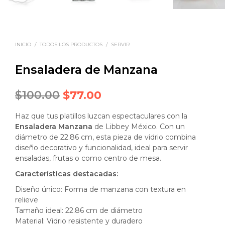
INICIO
/
TODOS LOS PRODUCTOS
/
SERVIR
Ensaladera de Manzana
Original
Current
$
100.00
$
77.00
price
price
Haz que tus platillos luzcan espectaculares con la
was:
is:
Ensaladera Manzana
de Libbey México. Con un
diámetro de 22.86 cm, esta pieza de vidrio combina
$100.00.
$77.00.
diseño decorativo y funcionalidad, ideal para servir
ensaladas, frutas o como centro de mesa.
Características destacadas:
Diseño único: Forma de manzana con textura en
relieve
Tamaño ideal: 22.86 cm de diámetro
Material: Vidrio resistente y duradero