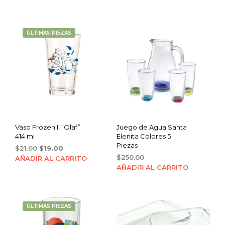
was:
is:
$21.00.
$19.00.
ÚLTIMAS PIEZAS
Vaso Frozen II “Olaf”
Juego de Agua Santa
414 ml
Elenita Colores 5
Piezas
Original
Current
$
21.00
$
19.00
price
price
$
250.00
AÑADIR AL CARRITO
was:
is:
AÑADIR AL CARRITO
$21.00.
$19.00.
ÚLTIMAS PIEZAS