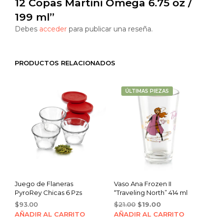
12 Copas Martini Omega 6.75 oz /
199 ml”
Debes
acceder
para publicar una reseña.
PRODUCTOS RELACIONADOS
ÚLTIMAS PIEZAS
Juego de Flaneras
Vaso Ana Frozen II
PyroRey Chicas 6 Pzs
“Traveling North” 414 ml
Original
Current
$
93.00
$
21.00
$
19.00
price
price
AÑADIR AL CARRITO
AÑADIR AL CARRITO