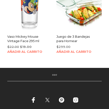
Vaso Mickey Mouse
Juego de 3 Bandejas
Vintage Face 295 ml
para Hornear
Original
Current
$
22.00
$
19.00
$
299.00
price
price
AÑADIR AL CARRITO
AÑADIR AL CARRITO
was:
is:
$22.00.
$19.00.