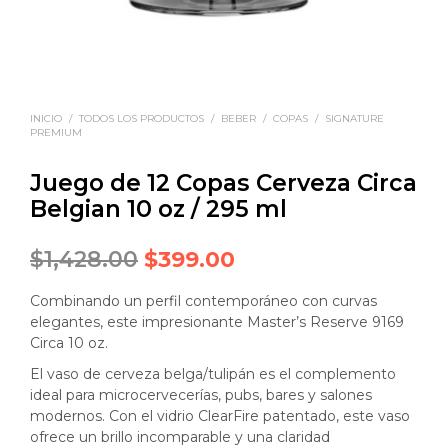
INICIO
/
TODOS LOS PRODUCTOS
/
BEBER
/
COPAS
/
SIGNATURE
PREMIUM
Juego de 12 Copas Cerveza Circa
Belgian 10 oz / 295 ml
Original
Current
$
1,428.00
$
399.00
price
price
Combinando un perfil contemporáneo con curvas
was:
is:
elegantes, este impresionante Master’s Reserve 9169
Circa 10 oz.
$1,428.00.
$399.00.
El vaso de cerveza belga/tulipán es el complemento
ideal para microcervecerías, pubs, bares y salones
modernos. Con el vidrio ClearFire patentado, este vaso
ofrece un brillo incomparable y una claridad