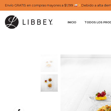
Envío GRATIS en compras mayores a $1,199
Debido a alta dema
INICIO
TODOS LOS PRO