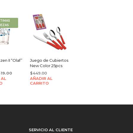
LTIMAS
IEZAS
zen II “Olaf”
Juego de Cubiertos
New Color 25pcs
riginal
Current
$
19.00
$
449.00
 AL
rice
price
AÑADIR AL
O
CARRITO
as:
is:
21.00.
$19.00.
SERVICIO AL CLIENTE