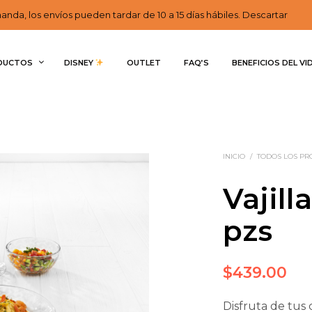
nda, los envíos pueden tardar de 10 a 15 días hábiles. Descartar
DUCTOS
DISNEY 
OUTLET
FAQ’S
BENEFICIOS DEL VI
INICIO
/
TODOS LOS P
Vajill
pzs
$
439.00
Disfruta de tus 