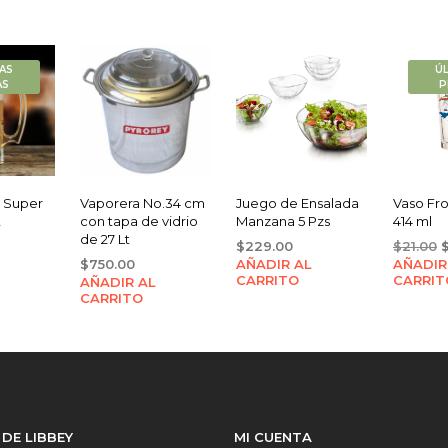
AS
Ú
AS
P
2 Super
Vaporera No.34 cm
Juego de Ensalada
Vaso Fro
t
con tapa de vidrio
Manzana 5 Pzs
414 ml
de 27 Lt
riginal
O
$
229.00
$
21.00
rice
Current
$
750.00
AÑADIR AL
AÑADIR
p
CARRITO
CARRIT
AÑADIR AL
as:
price
w
CARRITO
1,344.00.
is:
$
$1,068.00.
 DE LIBBEY
MI CUENTA