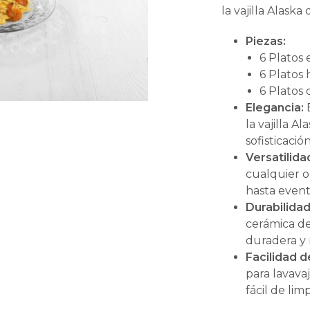
la vajilla Alaska 
Piezas:
6 Platos
6 Platos
6 Platos
Elegancia:
E
la vajilla A
sofisticació
Versatilida
cualquier o
hasta event
Durabilidad
cerámica de
duradera y r
Facilidad d
para lavavaj
fácil de limp