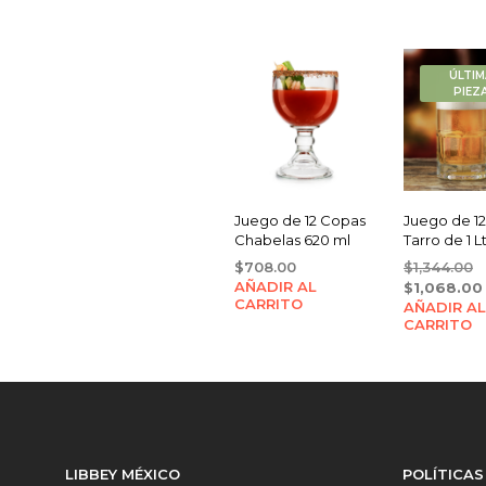
ÚLTIM
PIEZ
Juego de 12 Copas
Juego de 1
Chabelas 620 ml
Tarro de 1 L
O
$
708.00
$
1,344.00
AÑADIR AL
p
$
1,068.00
CARRITO
AÑADIR AL
w
CARRITO
$
LIBBEY MÉXICO
POLÍTICAS