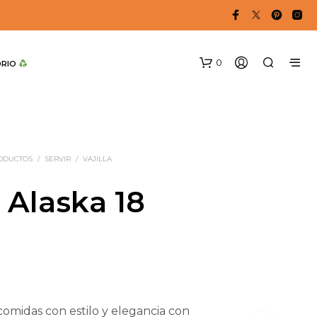
0
DRIO 
RODUCTOS
/
SERVIR
/
VAJILLA
a Alaska 18
N
O
H
A
Y
P
comidas con estilo y elegancia con
R