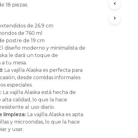
O
de 18 piezas.
D
U
C
 extendidos de 26.9 cm
T
 hondos de 760 ml
O
S
 de postre de 19 cm
E
l diseño moderno y minimalista de
N
laska le dará un toque de
E
n a tu mesa.
L
C
d:
La vajilla Alaska es perfecta para
A
casión, desde comidas informales
R
os especiales.
R
I
:
La vajilla Alaska está hecha de
T
 alta calidad, lo que la hace
O
esistente al uso diario.
.
e limpieza:
La vajilla Alaska es apta
illas y microondas, lo que la hace
iar y usar.