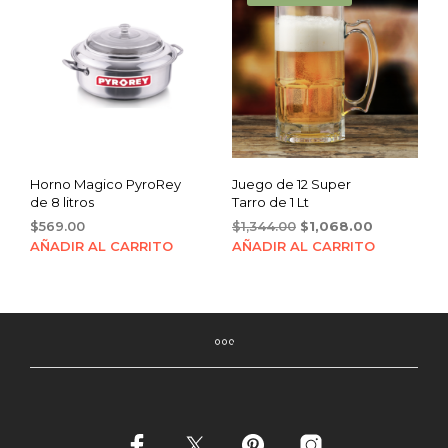
Horno Magico PyroRey
Juego de 12 Super
de 8 litros
Tarro de 1 Lt
Original
Current
$
569.00
$
1,344.00
$
1,068.00
price
price
AÑADIR AL CARRITO
AÑADIR AL CARRITO
was:
is:
$1,344.00.
$1,068.00.