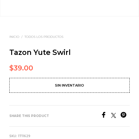
INICIO
/
TODOS LOS PRODUCTOS
Tazon Yute Swirl
$
39.00
SIN INVENTARIO
SHARE THIS PRODUCT
SKU:
1711629