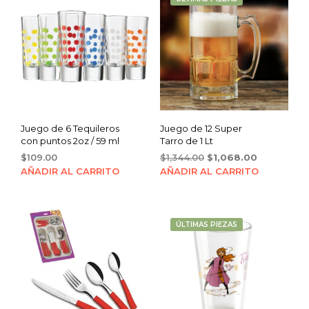
Juego de 6 Tequileros
Juego de 12 Super
con puntos 2oz / 59 ml
Tarro de 1 Lt
Original
Current
$
109.00
$
1,344.00
$
1,068.00
price
price
AÑADIR AL CARRITO
AÑADIR AL CARRITO
was:
is:
$1,344.00.
$1,068.00.
ÚLTIMAS PIEZAS