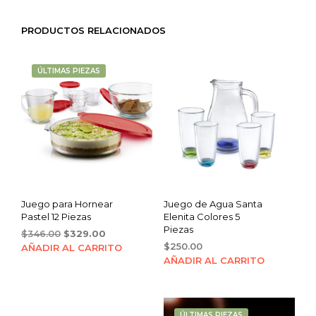
PRODUCTOS RELACIONADOS
ÚLTIMAS PIEZAS
Juego para Hornear
Juego de Agua Santa
Pastel 12 Piezas
Elenita Colores 5
Piezas
Original
Current
$
346.00
$
329.00
price
price
$
250.00
AÑADIR AL CARRITO
was:
is:
AÑADIR AL CARRITO
$346.00.
$329.00.
ÚLTIMAS PIEZAS