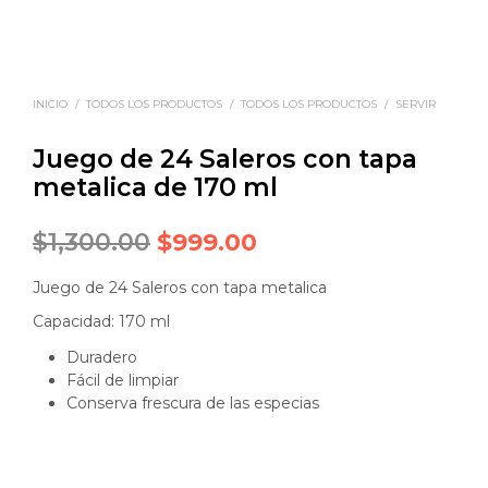
INICIO
/
TODOS LOS PRODUCTOS
/
TODOS LOS PRODUCTOS
/
SERVIR
Juego de 24 Saleros con tapa
metalica de 170 ml
Original
Current
$
1,300.00
$
999.00
price
price
Juego de 24 Saleros con tapa metalica
was:
is:
Capacidad: 170 ml
$1,300.00.
$999.00.
Duradero
Fácil de limpiar
Conserva frescura de las especias