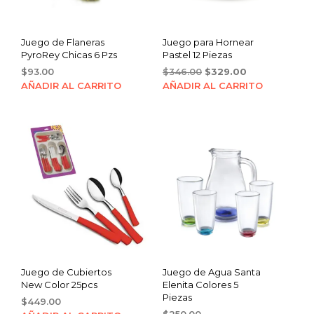
Juego de Flaneras
Juego para Hornear
PyroRey Chicas 6 Pzs
Pastel 12 Piezas
Original
Current
$
93.00
$
346.00
$
329.00
price
price
AÑADIR AL CARRITO
AÑADIR AL CARRITO
was:
is:
$346.00.
$329.00.
Juego de Cubiertos
Juego de Agua Santa
New Color 25pcs
Elenita Colores 5
Piezas
$
449.00
$
250.00