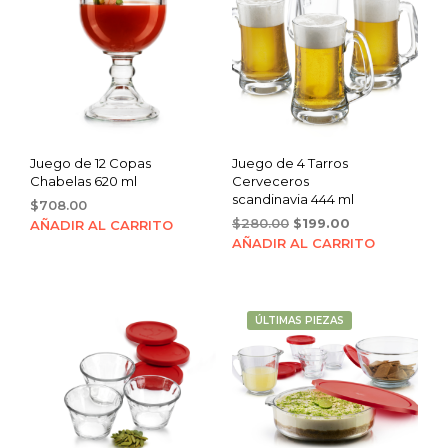
Juego de 12 Copas
Juego de 4 Tarros
Chabelas 620 ml
Cerveceros
scandinavia 444 ml
$
708.00
Original
Current
$
280.00
$
199.00
AÑADIR AL CARRITO
price
price
AÑADIR AL CARRITO
was:
is:
$280.00.
$199.00.
ÚLTIMAS PIEZAS