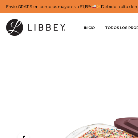
Envío GRATIS en compras mayores a $1,199
Debido a alta dema
INICIO
TODOS LOS PRO