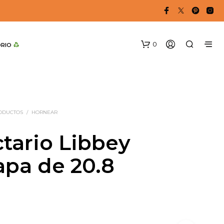
0
DRIO 
RODUCTOS
/
HORNEAR
ctario Libbey
apa de 20.8