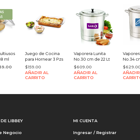
AS
AS
ltiusos
Juego de Cocina
Vaporera Lunita
Vaporera
48 ml
para Hornear 3 Pzs
No.30 cm de 22 Lt
No.34 cm
iginal
Current
39.00
$
159.00
$
609.00
$
629.0
ice
price
AÑADIR AL
AÑADIR AL
AÑADIR
CARRITO
CARRITO
CARRIT
s:
is:
99.00.
$139.00.
 DE LIBBEY
MI CUENTA
de Negocio
Ingresar / Registrar