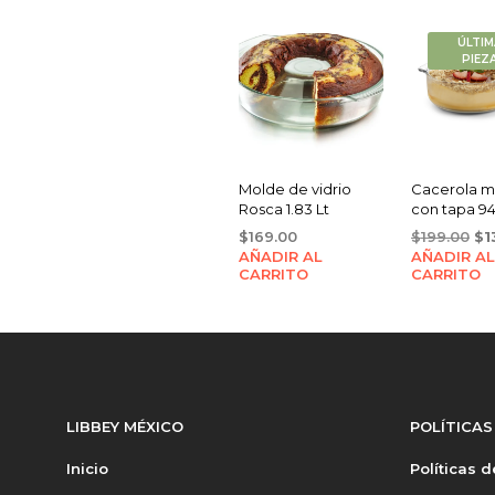
ÚLTIM
PIEZ
Molde de vidrio
Cacerola mu
Rosca 1.83 Lt
con tapa 9
Or
$
169.00
$
199.00
$
1
AÑADIR AL
AÑADIR AL
pr
CARRITO
CARRITO
wa
$1
LIBBEY MÉXICO
POLÍTICAS
Inicio
Políticas 