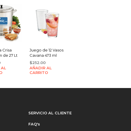
 Crisa
Juego de 12 Vasos
 de 27 Lt
Cavana 473 ml
0
$
252.00
 AL
AÑADIR AL
O
CARRITO
SERVICIO AL CLIENTE
FAQ's