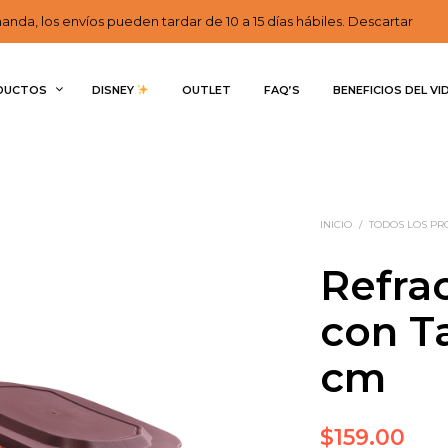
nda, los envíos pueden tardar de 10 a 15 días hábiles. Descartar
DUCTOS
DISNEY 
OUTLET
FAQ’S
BENEFICIOS DEL VI
INICIO
/
TODOS LOS P
Refra
con T
cm
$
159.00