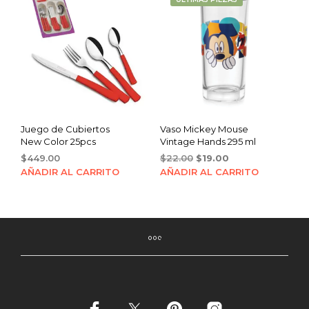
Juego de Cubiertos
Vaso Mickey Mouse
New Color 25pcs
Vintage Hands 295 ml
Original
Current
$
449.00
$
22.00
$
19.00
price
price
AÑADIR AL CARRITO
AÑADIR AL CARRITO
was:
is:
$22.00.
$19.00.