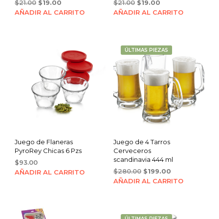
Original
Current
Original
Current
$
21.00
$
19.00
$
21.00
$
19.00
price
price
price
price
AÑADIR AL CARRITO
AÑADIR AL CARRITO
was:
is:
was:
is:
$21.00.
$19.00.
$21.00.
$19.00.
ÚLTIMAS PIEZAS
Juego de Flaneras
Juego de 4 Tarros
PyroRey Chicas 6 Pzs
Cerveceros
scandinavia 444 ml
$
93.00
Original
Current
$
280.00
$
199.00
AÑADIR AL CARRITO
price
price
AÑADIR AL CARRITO
was:
is:
$280.00.
$199.00.
ÚLTIMAS PIEZAS