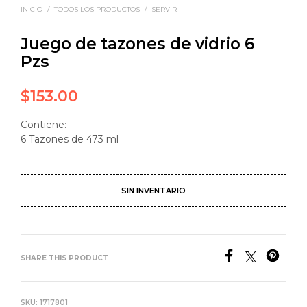
INICIO
/
TODOS LOS PRODUCTOS
/
SERVIR
Juego de tazones de vidrio 6
Pzs
$
153.00
Contiene:
6 Tazones de 473 ml
SIN INVENTARIO
SHARE THIS PRODUCT
SKU:
1717801