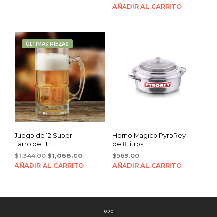
was:
is:
AÑADIR AL CARRITO
$22.00.
$19.00.
ÚLTIMAS PIEZAS
Juego de 12 Super
Horno Magico PyroRey
Tarro de 1 Lt
de 8 litros
Original
Current
$
1,344.00
$
1,068.00
$
569.00
price
price
AÑADIR AL CARRITO
AÑADIR AL CARRITO
was:
is:
$1,344.00.
$1,068.00.