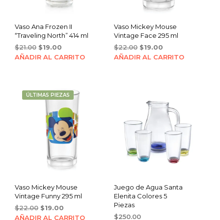
Vaso Ana Frozen II
Vaso Mickey Mouse
“Traveling North” 414 ml
Vintage Face 295 ml
Original
Current
Original
Current
$
21.00
$
19.00
$
22.00
$
19.00
price
price
price
price
AÑADIR AL CARRITO
AÑADIR AL CARRITO
was:
is:
was:
is:
$21.00.
$19.00.
$22.00.
$19.00.
ÚLTIMAS PIEZAS
Vaso Mickey Mouse
Juego de Agua Santa
Vintage Funny 295 ml
Elenita Colores 5
Piezas
Original
Current
$
22.00
$
19.00
price
price
$
250.00
AÑADIR AL CARRITO