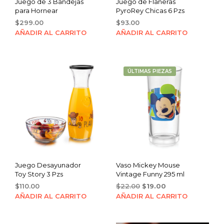
Juego de 3 Bandejas
Juego de Flaneras
para Hornear
PyroRey Chicas 6 Pzs
$
299.00
$
93.00
AÑADIR AL CARRITO
AÑADIR AL CARRITO
ÚLTIMAS PIEZAS
Juego Desayunador
Vaso Mickey Mouse
Toy Story 3 Pzs
Vintage Funny 295 ml
Original
Current
$
110.00
$
22.00
$
19.00
price
price
AÑADIR AL CARRITO
AÑADIR AL CARRITO
was:
is:
$22.00.
$19.00.