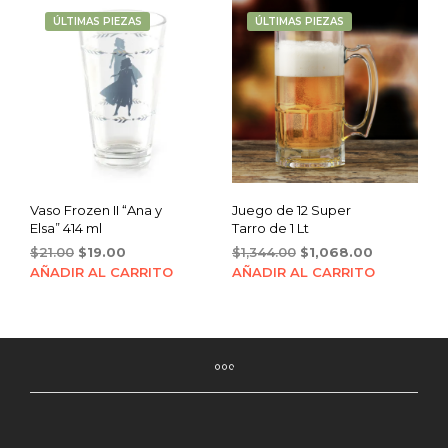
ÚLTIMAS PIEZAS
ÚLTIMAS PIEZAS
Vaso Frozen II “Ana y
Juego de 12 Super
Elsa” 414 ml
Tarro de 1 Lt
Original
Current
Original
Current
$
21.00
$
19.00
$
1,344.00
$
1,068.00
price
price
price
price
AÑADIR AL CARRITO
AÑADIR AL CARRITO
was:
is:
was:
is:
$21.00.
$19.00.
$1,344.00.
$1,068.00.