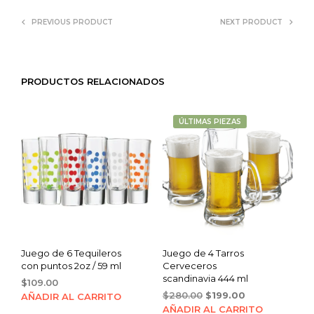
PREVIOUS PRODUCT
NEXT PRODUCT
PRODUCTOS RELACIONADOS
ÚLTIMAS PIEZAS
Juego de 6 Tequileros
Juego de 4 Tarros
con puntos 2oz / 59 ml
Cerveceros
scandinavia 444 ml
$
109.00
Original
Current
$
280.00
$
199.00
AÑADIR AL CARRITO
price
price
AÑADIR AL CARRITO