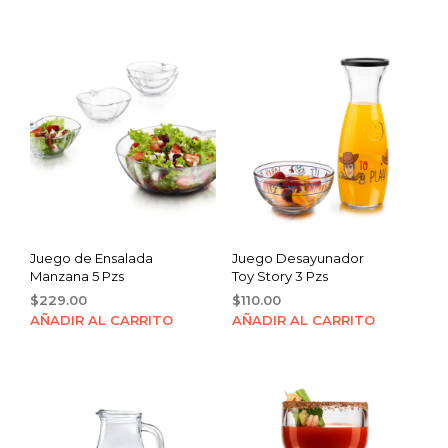
was:
is:
$280.00.
$199.00.
Juego de Ensalada
Juego Desayunador
Manzana 5 Pzs
Toy Story 3 Pzs
$
229.00
$
110.00
AÑADIR AL CARRITO
AÑADIR AL CARRITO