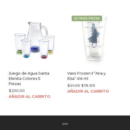
was:
is:
$21.00.
$19.00.
ÚLTIMAS PIEZAS
Juego de Agua Santa
Vaso Frozen II “Ana y
Elenita Colores 5
Elsa” 414 ml
Piezas
Original
Current
$
21.00
$
19.00
$
250.00
price
price
AÑADIR AL CARRITO
was:
is:
AÑADIR AL CARRITO
$21.00.
$19.00.