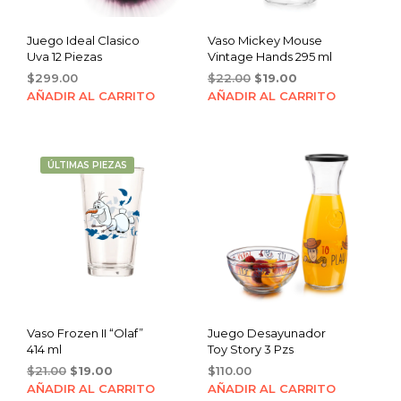
Juego Ideal Clasico
Vaso Mickey Mouse
Uva 12 Piezas
Vintage Hands 295 ml
Original
Current
$
299.00
$
22.00
$
19.00
price
price
AÑADIR AL CARRITO
AÑADIR AL CARRITO
was:
is:
$22.00.
$19.00.
ÚLTIMAS PIEZAS
Vaso Frozen II “Olaf”
Juego Desayunador
414 ml
Toy Story 3 Pzs
Original
Current
$
21.00
$
19.00
$
110.00
price
price
AÑADIR AL CARRITO
AÑADIR AL CARRITO