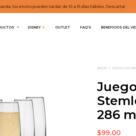
nda, los envíos pueden tardar de 10 a 15 días hábiles. Descartar
DUCTOS
DISNEY 
OUTLET
FAQ’S
BENEFICIOS DEL VI
INICIO
/
TODOS LOS P
Juego
Steml
286 m
$
99.00