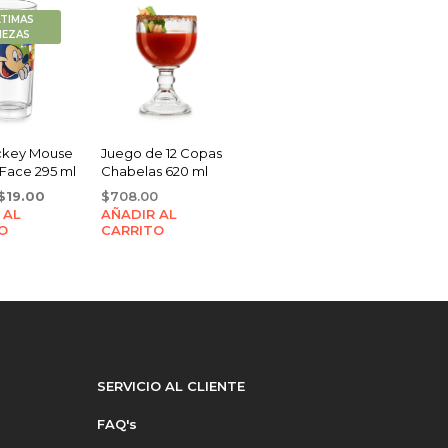
LTIMAS
IEZAS
ckey Mouse
Juego de 12 Copas
Face 295 ml
Chabelas 620 ml
Original
Current
$
19.00
$
708.00
 AL
price
price
AÑADIR AL
O
CARRITO
was:
is:
$22.00.
$19.00.
SERVICIO AL CLIENTE
FAQ's