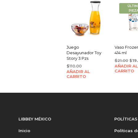
ÚLTIM
PIEZ
Juego
Vaso Frozen 
Desayunador Toy
414 ml
Story 3 Pzs
Orig
$
21.00
$
19
$
110.00
AÑADIR AL
pric
CARRITO
AÑADIR AL
was
CARRITO
$21.
LIBBEY MÉXICO
POLÍTICAS
Inicio
Políticas 