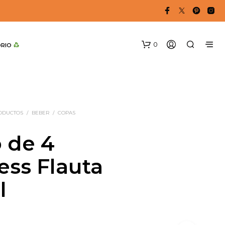
0
DRIO 
RODUCTOS
/
BEBER
/
COPAS
 de 4
ess Flauta
l