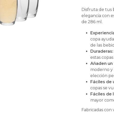
Disfruta de tus
elegancia con es
de 286 ml.
Experiencia
copa ayuda 
de las bebi
Duraderas:
estas copas
Añaden un 
moderno y e
elección pe
Fáciles de 
copas se v
Fáciles de 
mayor como
Fabricadas con v