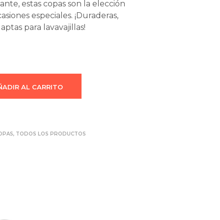
nte, estas copas son la elección
asiones especiales. ¡Duraderas,
 aptas para lavavajillas!
ÑADIR AL CARRITO
OPAS
,
TODOS LOS PRODUCTOS