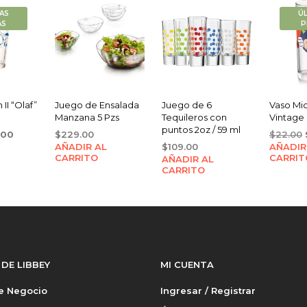
AS
Ú
AS
P
II “Olaf”
Juego de Ensalada
Juego de 6
Vaso Mi
Manzana 5 Pzs
Tequileros con
Vintage 
puntos 2oz / 59 ml
inal
Current
.00
$
229.00
$
22.00
e
price
AÑADIR AL
$
109.00
AÑADIR
CARRITO
CARRIT
AÑADIR AL
:
is:
CARRITO
00.
$19.00.
 DE LIBBEY
MI CUENTA
de Negocio
Ingresar / Registrar