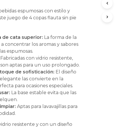
 bebidas espumosas con estilo y
te juego de 4 copas flauta sin pie
 de cata superior:
La forma de la
a concentrar los aromas y sabores
das espumosas.
Fabricadas con vidrio resistente,
 son aptas para un uso prolongado.
toque de sofisticación:
El diseño
legante las convierte en la
rfecta para ocasiones especiales.
usar:
La base estable evita que las
uelquen.
limpiar:
Aptas para lavavajillas para
didad.
idrio resistente y con un diseño