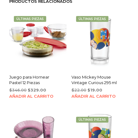
PRODUCTOS RELACIONADOS
ÚLTIMAS PIEZAS
ÚLTIMAS PIEZAS
Juego para Hornear
Vaso Mickey Mouse
Pastel 12 Piezas
Vintage Curious 295 ml
Original
Current
Original
Current
$
346.00
$
329.00
$
22.00
$
19.00
price
price
price
price
AÑADIR AL CARRITO
AÑADIR AL CARRITO
was:
is:
was:
is:
$346.00.
$329.00.
$22.00.
$19.00.
ÚLTIMAS PIEZAS