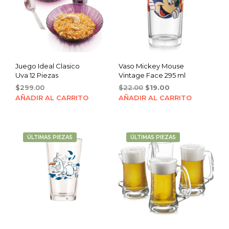
Juego Ideal Clasico
Vaso Mickey Mouse
Uva 12 Piezas
Vintage Face 295 ml
Original
Current
$
299.00
$
22.00
$
19.00
price
price
AÑADIR AL CARRITO
AÑADIR AL CARRITO
was:
is:
$22.00.
$19.00.
ÚLTIMAS PIEZAS
ÚLTIMAS PIEZAS