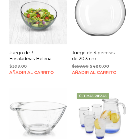
Juego de 3
Juego de 4 peceras
Ensaladeras Helena
de 20.3 cm
Original
Current
$
399.00
$
550.00
$
480.00
price
price
AÑADIR AL CARRITO
AÑADIR AL CARRITO
was:
is:
$550.00.
$480.00.
ÚLTIMAS PIEZAS