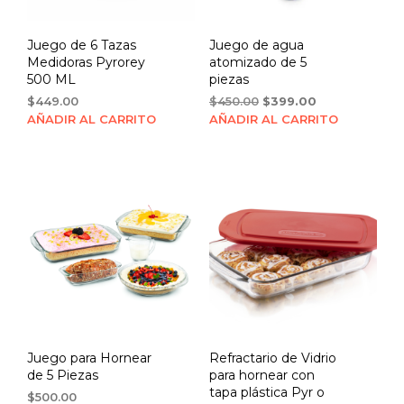
Juego de 6 Tazas
Juego de agua
Medidoras Pyrorey
atomizado de 5
500 ML
piezas
Original
Current
$
449.00
$
450.00
$
399.00
price
price
AÑADIR AL CARRITO
AÑADIR AL CARRITO
was:
is:
$450.00.
$399.00.
Juego para Hornear
Refractario de Vidrio
de 5 Piezas
para hornear con
tapa plástica Pyr o
$
500.00