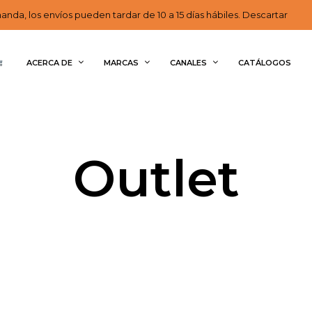
nda, los envíos pueden tardar de 10 a 15 días hábiles. Descartar
ACERCA DE
MARCAS
CANALES
CATÁLOGOS
Outlet