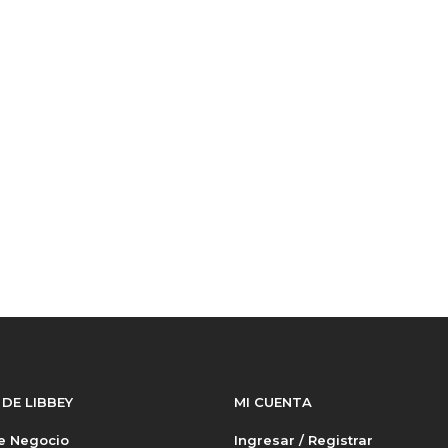
.
 DE LIBBEY
MI CUENTA
de Negocio
Ingresar / Registrar