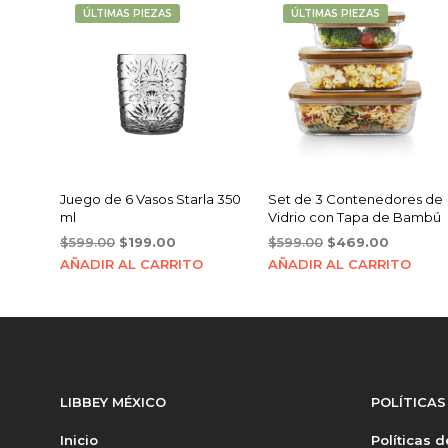
ÚLTIMAS PIEZAS
ÚLTIMAS PIEZAS
Juego de 6 Vasos Starla 350
Set de 3 Contenedores de
ml
Vidrio con Tapa de Bambú
Original
Current
Original
Current
$
599.00
$
199.00
$
599.00
$
469.00
price
price
price
price
AÑADIR AL CARRITO
AÑADIR AL CARRITO
was:
is:
was:
is:
$599.00.
$199.00.
$599.00.
$469.00
LIBBEY MÉXICO
POLÍTICAS
Inicio
Políticas 