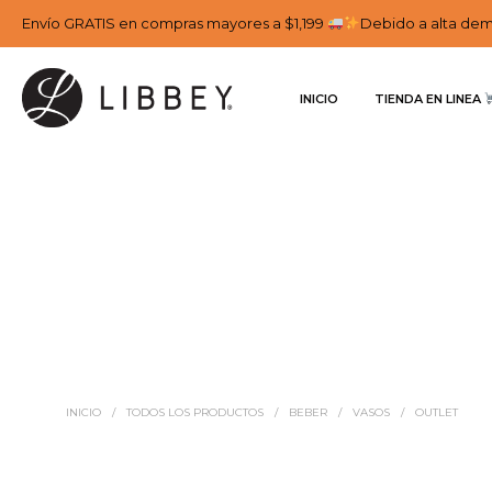
Envío GRATIS en compras mayores a $1,199
Debido a alta dema
INICIO
TIENDA EN LINEA 
INICIO
/
TODOS LOS PRODUCTOS
/
BEBER
/
VASOS
/
OUTLET